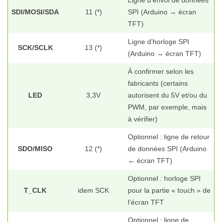
Ligne d’envoi de données
SDI/MOSI/SDA
11 (*)
SPI (Arduino → écran
TFT)
Ligne d’horloge SPI
SCK/SCLK
13 (*)
(Arduino → écran TFT)
À confirmer selon les
fabricants (certains
LED
3,3V
autorisent du 5V et/ou du
PWM, par exemple, mais
à vérifier)
Optionnel : ligne de retour
SDO/MISO
12 (*)
de données SPI (Arduino
← écran TFT)
Optionnel : horloge SPI
T_CLK
idem SCK
pour la partie « touch » de
l’écran TFT
Optionnel : ligne de