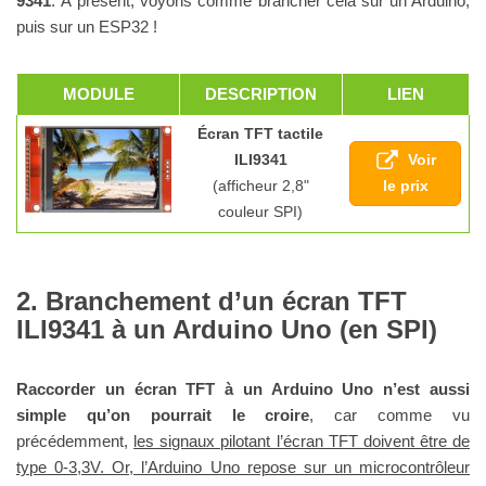
9341
. À présent, voyons comme brancher cela sur un Arduino,
puis sur un ESP32 !
MODULE
DESCRIPTION
LIEN
Écran TFT tactile
Voir
ILI9341
le prix
(afficheur 2,8"
couleur SPI)
Branchement d’un écran TFT
ILI9341 à un Arduino Uno (en SPI)
Raccorder un écran TFT à un Arduino Uno n’est aussi
simple qu’on pourrait le croire
, car comme vu
précédemment,
les signaux pilotant l’écran TFT doivent être de
type 0-3,3V. Or, l’Arduino Uno repose sur un microcontrôleur