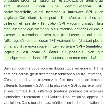
physiques MOSI (11), MISO (12), et SCK (13) de l’arduino qui
sont utilisées (
pour une communication SPI
native/matérielle, aussi nommée « hardware SPI » en
anglais
). Cela étant dit, on peut utiliser d’autres broches que
celles-ci, et faire de « l’émulation SPI » (communication faite
manuellement/logiciellement). Mais attention, car dans ce cas la
vitesse de transmission sera bien plus basse, ce qui rendra
l’affichage d’infos sur l’écran TFT vraiment lent (d’autant plus si
on rafraîchit celles-ci souvent).
Le « software SPI » (émulation
logicielle) est donc à éviter au possible
, bien que
techniquement réalisable ! En tout cas, c’est mon conseil 😉
Bien sûr, comme vous vous en doutez, tous les écrans TFT ne
sont pas pareils (peut différer d’un fabricant à l’autre, j’entends).
C’est pourquoi vous trouverez parfois des noms de broches
différents (comme « SDA » à la place de « SDI », par exemple),
et des formats PCB différents (certains pouvant par exemple
s’emboîter directement sur l’Arduino Uno, ce qu’on appelle un
« shield »). Dans tous les cas,
vérifiez bien la documentation de