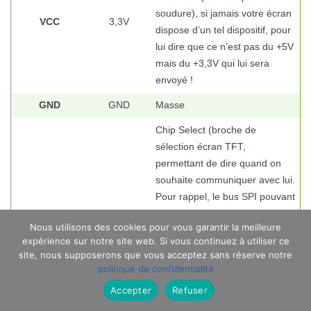
soudure), si jamais votre écran
VCC
3,3V
dispose d’un tel dispositif, pour
lui dire que ce n’est pas du +5V
mais du +3,3V qui lui sera
envoyé !
GND
GND
Masse
Chip Select (broche de
sélection écran TFT,
permettant de dire quand on
souhaite communiquer avec lui.
Pour rappel, le bus SPI pouvant
être partagé entre plusieurs
10 ou 40,
Nous utilisons des cookies pour vous garantir la meilleure
CS
périphériques, il faut cette ligne
usuellement
expérience sur notre site web. Si vous continuez à utiliser ce
spéciale, dite de « sélection »,
site, nous supposerons que vous acceptez sans réserve notre
permettant au microcontrôleur
politique de confidentialité
de dire qu’il s’adresse à lui) ; là,
Accepter
Refuser
vous être « libres » de choisir le