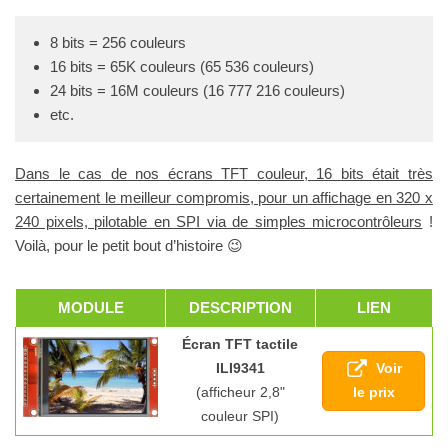
8 bits = 256 couleurs
16 bits = 65K couleurs (65 536 couleurs)
24 bits = 16M couleurs (16 777 216 couleurs)
etc.
Dans le cas de nos écrans TFT couleur, 16 bits était très
certainement le meilleur compromis, pour un affichage en 320 x
240 pixels, pilotable en SPI via de simples microcontrôleurs
!
Voilà, pour le petit bout d’histoire 😉
MODULE
DESCRIPTION
LIEN
Écran TFT tactile
Voir
ILI9341
le prix
(afficheur 2,8"
couleur SPI)