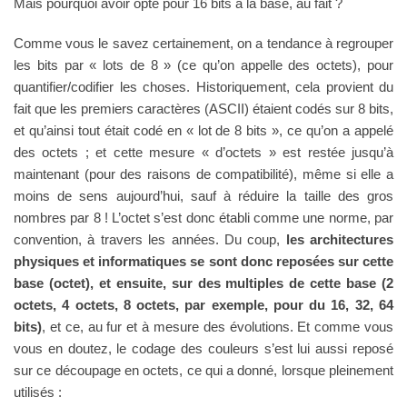
Mais pourquoi avoir opté pour 16 bits à la base, au fait ?
Comme vous le savez certainement, on a tendance à regrouper
les bits par « lots de 8 » (ce qu’on appelle des octets), pour
quantifier/codifier les choses. Historiquement, cela provient du
fait que les premiers caractères (ASCII) étaient codés sur 8 bits,
et qu’ainsi tout était codé en « lot de 8 bits », ce qu’on a appelé
des octets ; et cette mesure « d’octets » est restée jusqu’à
maintenant (pour des raisons de compatibilité), même si elle a
moins de sens aujourd’hui, sauf à réduire la taille des gros
nombres par 8 ! L’octet s’est donc établi comme une norme, par
convention, à travers les années. Du coup,
les architectures
physiques et informatiques se sont donc reposées sur cette
base (octet), et ensuite, sur des multiples de cette base (2
octets, 4 octets, 8 octets, par exemple, pour du 16, 32, 64
bits)
, et ce, au fur et à mesure des évolutions. Et comme vous
vous en doutez, le codage des couleurs s’est lui aussi reposé
sur ce découpage en octets, ce qui a donné, lorsque pleinement
utilisés :