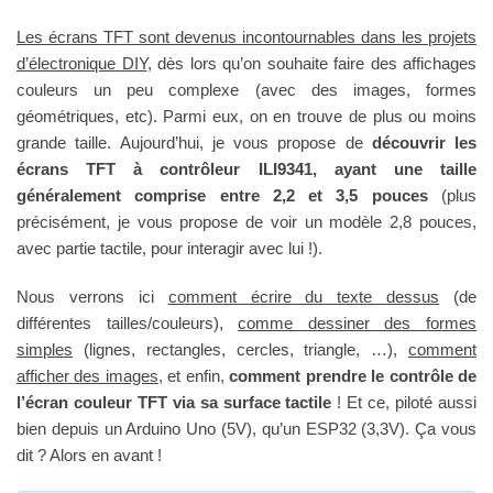
Les écrans TFT sont devenus incontournables dans les projets
d’électronique DIY
, dès lors qu’on souhaite faire des affichages
couleurs un peu complexe (avec des images, formes
géométriques, etc). Parmi eux, on en trouve de plus ou moins
grande taille. Aujourd’hui, je vous propose de
découvrir les
écrans TFT à contrôleur ILI9341, ayant une taille
généralement comprise entre 2,2 et 3,5 pouces
(plus
précisément, je vous propose de voir un modèle 2,8 pouces,
avec partie tactile, pour interagir avec lui !).
Nous verrons ici
comment écrire du texte dessus
(de
différentes tailles/couleurs),
comme dessiner des formes
simples
(lignes, rectangles, cercles, triangle, …),
comment
afficher des images
, et enfin,
comment prendre le contrôle de
l’écran couleur TFT via sa surface tactile
! Et ce, piloté aussi
bien depuis un Arduino Uno (5V), qu’un ESP32 (3,3V). Ça vous
dit ? Alors en avant !